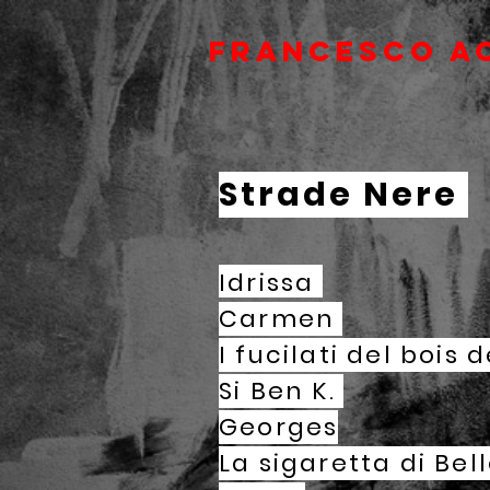
FRANCESCO A
Strade Nere
Idrissa
Carmen
I fucilati del bois
Si Ben K.
Georges
La sigaretta di Bel