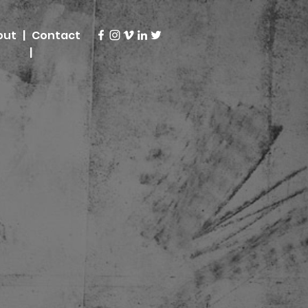
ut |
Contact
|