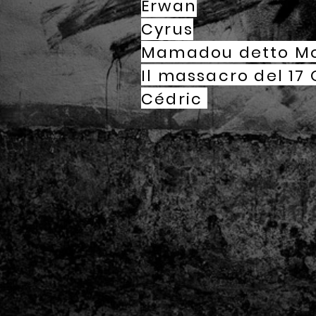
Erwan
Cyrus
Mamadou
detto Mo
Il massacro del 17
Cédric