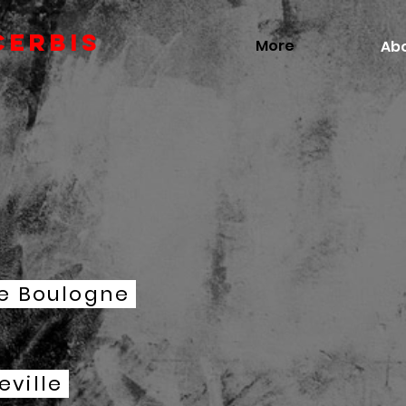
CERBIs
More
Abo
 de Boulogne
leville