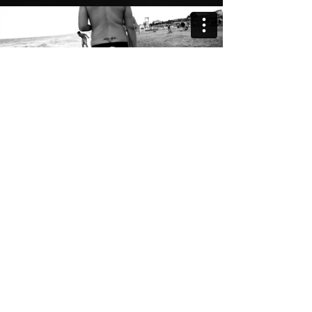
brilla nel cielo
l'arcobaleno
Sotto dura Staggion dal Sole accesa
Langue l'uom, langue 'l gregge, ed arde il
Pino;
Scioglie il Cucco la Voce, e tosto intesa
Canta la Tortorella e 'l gardelino.
Zèfiro dolce Spira, ma contesa
Muove Bòrea improviso al Suo vicino;