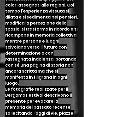
colori assegnati alle regioni. Col
tempo l’esperienza vissuta si
dilata e si sedimenta nei pensieri,
modifica la percezione dello
spazio, si trasforma in ricordo e si
ricompone in memoria collettiva
mentre persone e luoghi
scivolano verso il futuro con
determinazione o con
rassegnata indolenza, portando
con sé una pagina di Storia non
ancora scritta ma che si
manifesta in filigrana in ogni
luogo.
Le fotografie realizzate per il
Bergamo Festival descrivono il
presente per evocare la
memoria del passato recente
sollecitando l’oggi di vie, piazze,