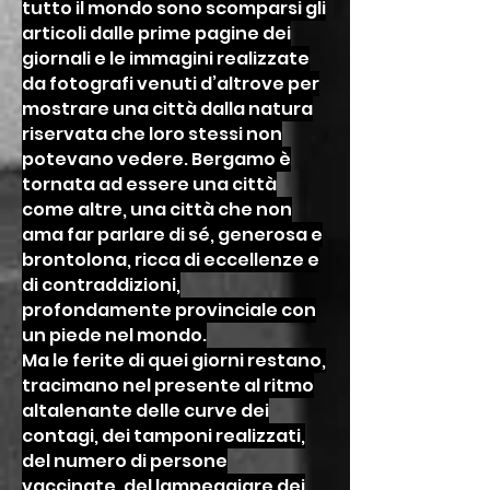
tutto il mondo sono scomparsi gli
articoli dalle prime pagine dei
giornali e le immagini realizzate
da fotografi venuti d’altrove per
mostrare una città dalla natura
riservata che loro stessi non
potevano vedere. Bergamo è
tornata ad essere una città
come altre, una città che non
ama far parlare di sé, generosa e
brontolona, ricca di eccellenze e
di contraddizioni,
profondamente provinciale con
un piede nel mondo.
Ma le ferite di quei giorni restano,
tracimano nel presente al ritmo
altalenante delle curve dei
contagi, dei tamponi realizzati,
del numero di persone
vaccinate, del lampeggiare dei