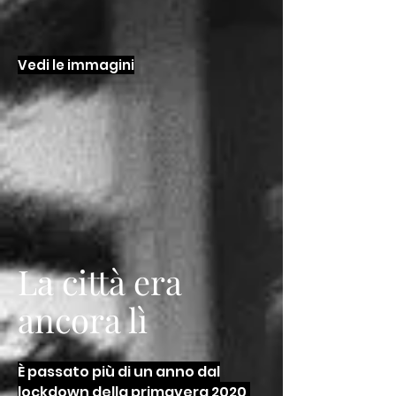
Vedi le immagini
La città era
ancora lì
È passato più di un anno dal
lockdown della primavera 2020,