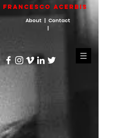
FRANCESCO ACERBIs
About |
Contact
|