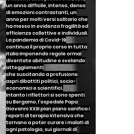
un anno difficile, intenso, denso
di emozioni contrastanti, un
anno per molti versi solitario che
ha messo in evidenza fragilità ed
efficienze collettive e individuali.
La pandemia di Covid-19
continua il proprio corso in tutta
Italia imponendo regole ormai
diventate abitudine e svelando
atteggiamenti
che suscitando a profusione
aspri dibattiti politici, socio-
economici e scientifici.
Intanto i riflettori si sono spenti
su Bergamo, l’ospedale Papa
Giovanni XXIII pian piano sanifica i
reparti di terapia intensiva che
tornano a poter curare i malati di
ogni patologia, sui giornali di