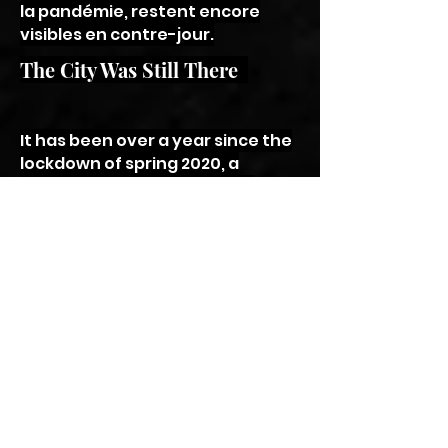
la pandémie, restent encore
visibles en contre-jour.
The City Was Still There
It has been over a year since the
lockdown of spring 2020, a
difficult year, intense, full of
conflicting emotions, a year that
in many ways has been solitary,
highlighting both collective and
individual fragilities and
efficiencies. The Covid-19
pandemic continues its course
throughout Italy, imposing rules
that have now become habits
and revealing behaviors that
have sparked a plethora of
heated political, socio-