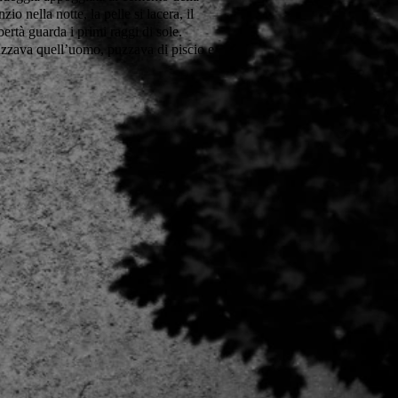
io nella notte, la pelle si lacera, il
ibertà guarda i primi raggi di sole.
zzava quell’uomo, puzzava di piscio e