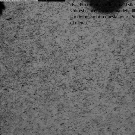
riva. Un rumore sordo ritma il silenz
volto si cancella. La statua della l
Un uomo è morto questa notte. Pu
di merda.