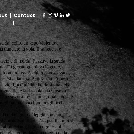
ut |
Contact
|
 dal collo, un getto violento e
ha tranciato la gola. Il sangue si è
scio e di merda. Puzzava la strada,
ntio. Di giorno guardava la gente,
n lo guardava. Pochi lo conoscevano,
ome. Si chiamava Ben K. quell’uomo.
lenzio. Poco più in alto, la statua della
angue, tiene la fiaccola alta verso la
i che sovrastano il fiume, qualcuno si è
o gli ha fatto socchiudere gli occhi. Il
sola dei Cigni. Galleggia come un
 si aprono sul filo dell’acqua, il corpo si
lo abbracciano, lo trattengono dal
ondeggia appoggiata al cemento della