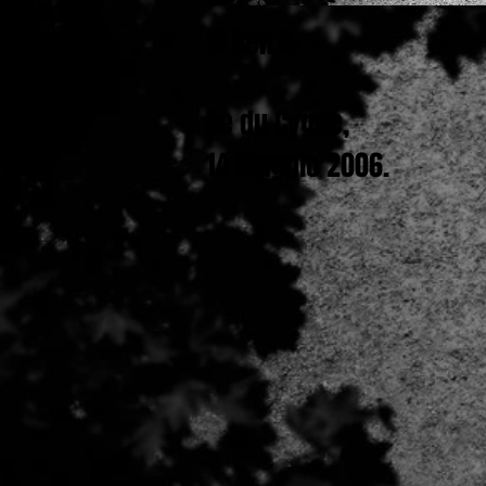
Si Ben K.
Ile du Cygne,
14 Maggio 2006.