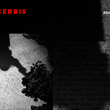
CERBIs
More
Abo
Un uomo è morto. Il sangue schizza
inatteso. Una coltellata decisa gli 
sparso sulla terra battuta.
Puzzava quell’uomo, puzzava di pi
l’odore del vino e del tabacco sta
quell’uomo, la gente passava e no
lo salutavano chiamandolo per n
Il grido di stupore si è perso nel si
libertà, immobile, i piedi rossi di s
luna. Negli appartamenti delle torr
rigirato nel letto, un rumore lontan
sonno è ritornato, veloce.
Un uomo è morto, sgozzato sull’i
sacco buttato nella Senna, i vestiti
ripulisce nella corrente. Le alghe 
scivolare verso il mare. La testa 