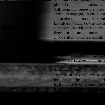
piano si riempiono di animazion
Sulla pensilina opposta i passe
carichi di impegni, fatiche e so
senza che tu stesso te ne acco
fare alzare lo sguardo curioso d
 Porte de Lillas
suo padre. Sorridi, sorride. Poi 
tiene tra le mani. Anche lor
appoggiati al muro. Tre minuti.
Poco lontano, una giovane donna
ir, vers 19 h 30
forse per fretta. Scrive e sorrid
nei propri pensieri, cerca le pa
copre le ginocchia, le scarp
lasciano intravedere piedi sta
calze. E’ avvolta in una sciarpa 
di un naso dritto e deciso e il bi
cappello di lana. Lei non lo 
fermo a qualche passo da lei. Ha
ha fretta. La osserva, quasi con 
curiosità Lei si allontana di
abbassa lo sguardo poi si volta e
le parole, sorride e riprende a 
Tra il muro e la riga bianca u