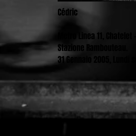
Cé
dric
Metro Linea 11, Chatelet -
Stazione Rambouteau.
31 Gennaio 2005, Lundi so