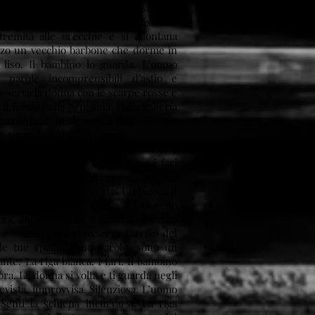
o. Cerca qualcosa che ha perso, sembra
ione e lentezza estrae dalla tasca un
tremità alle orecchie e si allontana
zzo un vecchio barbone che dorme in
 liso. Il bambino lo guarda. L’uomo
 parole incomprensibili d’astio e
 osserva la donna con le scarpe rosse e
il fondo della pensilina. Dalla galleria
cìo confuso: qualcuno ha alzato la voce
on succede nulla. Un minuto.
rata avvisa i passeggeri che il treno è
la galleria, aspetti che appaiano i fari
ofondità del tunnel. Ti sposti, un solo
edi si apriranno le porte. Un passo. Il
 linea bianca. Un passo. I fari sono
era, impercettibile. Il bambino è vicino
 scrive, l’uomo osserva l’arrivo del
le tue spalle, sono parole, sono un
ante. La riga bianca. I fari. Il bambino
bra. La donna si volta e ti guarda negli
evista, improvvisa. Silenziosa. L’uomo
Senti la schiena incurvarsi. La riga