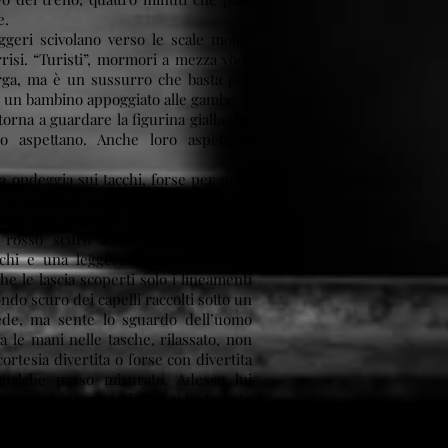
e.
ggeri scivolano verso le scale mobili
rrisi. “Turisti”, mormori a mezza voce
rga, ma è un sussurro che basta per
i un bambino appoggiato alle gambe di
torna a guardare la figurina gialla che
o aspettano. Anche loro aspettano
 ondeggia sui tacchi, forse per noia,
e al telefono, solleva la testa immersa
role, una risposta. Il cappotto nero le
e rosso scuro leggermente a punta
nchi e una leggera smagliatura nelle
che le lascia scoperti solo i lineamenti
ondo scuro dei capelli raccolti sotto un
vede, ma sente lo sguardo dell’uomo
 le mani nelle tasche, rilassato, non
cortesia divertita o forse con divertita
 qualche passo misurato. Adesso lui
 ricomincia a guaradrla. Lei ha trovato
scrivere. Due minuti.
n uomo è arrivato di corsa frugando