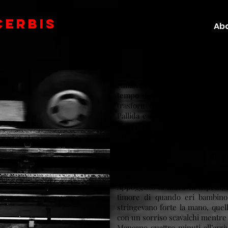
CERBIs
More
Abo
La riga bianca è il limite, il pu
rumore delle ruote si fa rauco
tempo dell’ansia imprevista e p
trasforma in un brutto sogno.
Pallida e scrostata come un vec
scorre rapida lungo il marciapie
la battigia di un lago, ultima f
una distrazione, baluardo immobi
una danza improvvisata di pa
inconsapevole impaccio ne sfior
mai realmente calpestarla.
Appoggiato al muro tu aspetti, f
timore di quando eri bambin
stringevano forte la mano, quell
con un sorriso scavalchi mentre 
Mancano quattro minuti all’arri