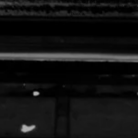
bianca. Le mani di tua madre ne
silenzio e il rumore stridulo dei
bianca.