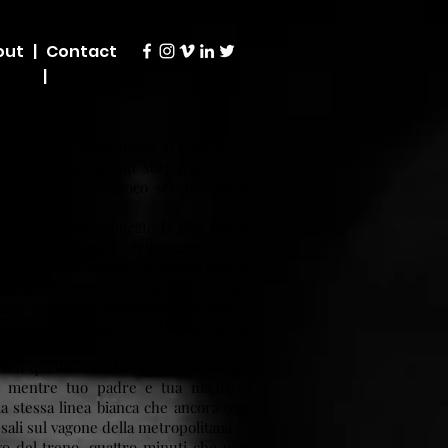
ut |
Contact
|
nto oltre il quale l’aria si sposta e il
. É l’attimo da non sorpassare, è il
revedibile, è il gioco sereno che si
chio muro dimenticato la riga bianca
de, sfiora le suole delle scarpe come
rontiera con un baratro profondo quanto
le all’irreversibile. Intorno si compie
ssi che con involontaria grazia e
ano il bordo logoro e sbiadito, senza
issi quella linea bianca con lo stesso
o mentre tuo padre e tua madre ti
a stessa linea bianca che ancora oggi
sali sul vagone della metropolitana.
vo del treno, quattro minuti che pian