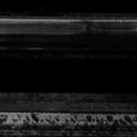
nelle tasche della giacca a vent
importante. Lo trova. Con precis
filo bianco, ne appoggia le es
squadrando con stupito dispre
un sacco a pelo stropicciato e
scuote la testa e pronuncia
disappunto, poi, senza voltarsi,
si allontana a passo deciso verso 
alle tue spalle ti ragiunge un vo
e cammina veloce. Ti volti ma n
Dall’altoparlante una voce regist
in arrivo. Tu osservi il buio del
oltre la curva, lontani nella pr
passo, verso il punto in cui prev
muro si allontana. Un passo. La
ancora lontani. Aria, brezza legg
a suo padre. La donna sorride e
treno. Un passo, un fruscio al
lampo. Grida e silenzi. E’ un ist
alza lo sguardo, socchiude le lab
occhi. La spinta. Semplice, impr
ha tolto le mani dalle tasche. 