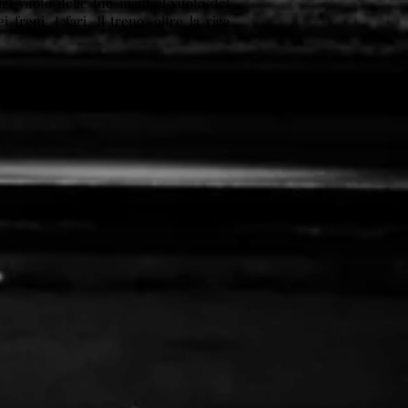
l vuoto delle tue mani, il vuoto del
 freni. I fari. Il treno, oltre la riga