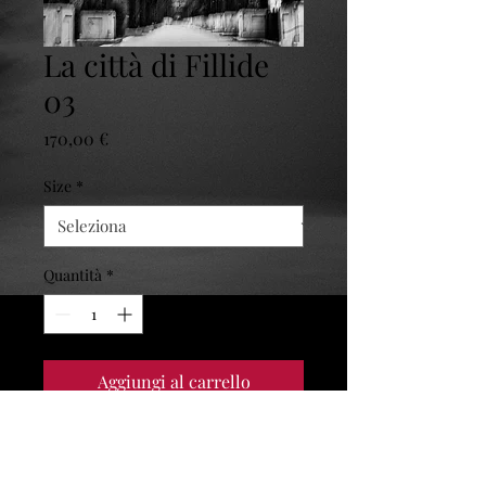
La città di Fillide
03
Prezzo
170,00 €
Size
*
Quantità
*
Aggiungi al carrello
Acquista ora