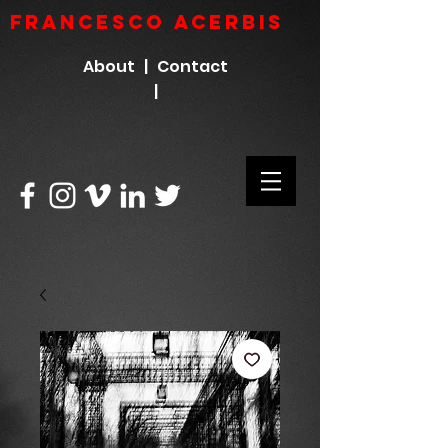
FRANCESCO ACERBIs
About |
Contact
|